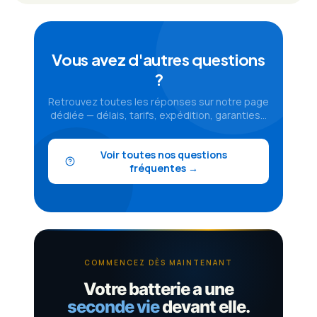
Vous avez d'autres questions
?
Retrouvez toutes les réponses sur notre page
dédiée — délais, tarifs, expédition, garanties…
Voir toutes nos questions
fréquentes →
COMMENCEZ DÈS MAINTENANT
Votre batterie a une
seconde vie
devant elle.