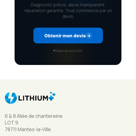
Diagnostic précis, devis transparent,
réparation garantie. Tout commence par un
devis.
Obtenir mon devis
→
Réponse sous 24h
6 & 8 Allée de chantereine
LOT 9
78711 Mantes-la-Ville