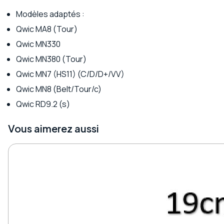
Modèles adaptés :
Qwic MA8 (Tour)
Qwic MN330
Qwic MN380 (Tour)
Qwic MN7 (HS11) (C/D/D+/VV)
Qwic MN8 (Belt/Tour/c)
Qwic RD9.2 (s)
Vous aimerez aussi