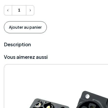
quantité
de
Connectique
Niu
Ajouter au panier
Mseries
Description
Vous aimerez aussi