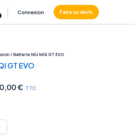
Faire un devis
Connexion
asion
/ Batterie NIU MQI GT EVO
MQI GT EVO
Plage
00,00
€
TTC
de
prix :
600,00 €
à