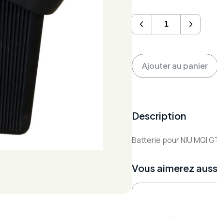
quantité
de
Batterie
NIU
MQI
Ajouter au panier
GT
EVO
Description
Batterie pour NIU MQI 
Vous aimerez auss