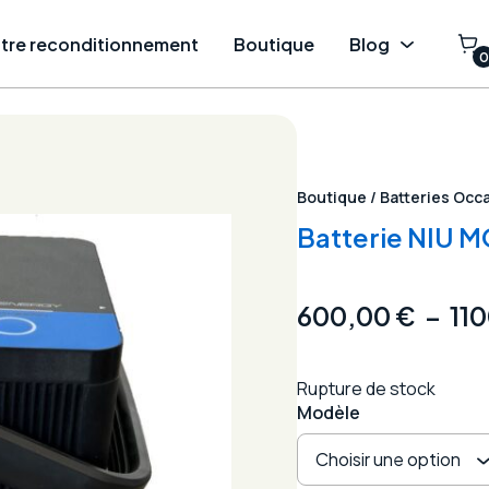
tre reconditionnement
Boutique
Blog
0
Boutique
/
Batteries Occ
Batterie NIU 
600,00
€
–
11
Rupture de stock
Modèle
Choisir une option